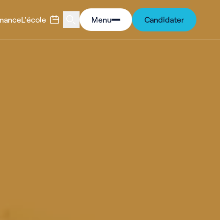
rnance
L'école
Menu
Candidater