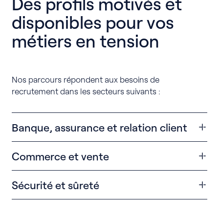
Des profils motivés et
disponibles pour vos
métiers en tension
Nos parcours répondent aux besoins de
recrutement dans les secteurs suivants :
Banque, assurance et relation client
Chargé d’accueil,
Commerce et vente
Conseiller clientèle particuliers
Conseiller clientèle des professionnels
Business developer,
Conseiller clientèle privé
Sécurité et sûreté
Chargé de clientèle,
Conseiller patrimonial,
Responsable de rayon…
Agent de sécurité,
Expert en gestion de patrimoine…
Agent de prévention