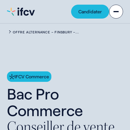
Contenu
Navigation
Candidater
OFFRE ALTERNANCE – FINSBURY –...
IFCV Commerce
Bac
Pro
Commerce
Conseiller
de
vente